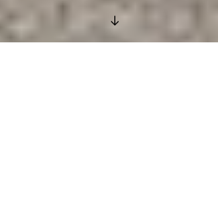
Découvrir notre projet
Nous rejoindre
Qui sommes-nous ?
Notre collectif "Ruralité et Citoyenneté,